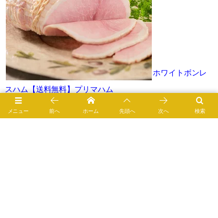
ホワイトボンレ
スハム【送料無料】プリマハム
メニュー
前へ
ホーム
先頭へ
次へ
検索
ボンレスハムの栄養成分表
出典：日本食品標準成分表2015年版（七訂）に準拠してい
ます。表の見方や注意事項は、
日本食品標準成分表2015年
版（七訂）について：文部科学省
のページを参照してくだ
さい。