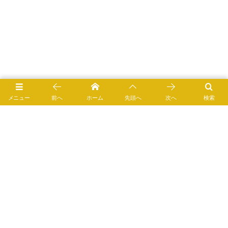
メニュー
前へ
ホーム
先頭へ
次へ
検索
次ページ → エビチリの素の栄養成分表
1
2