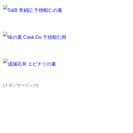
S&B 李錦記 干焼蝦仁の素
味の素 Cook Do 干焼蝦仁用
成城石井 エビチリの素
[スポンサーリンク]