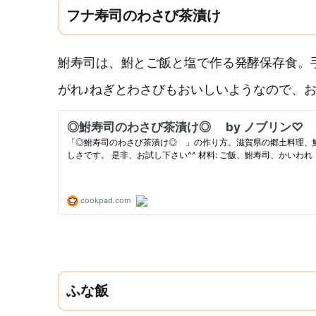
フナ寿司のわさび茶漬け
鮒寿司は、鮒とご飯と塩で作る発酵保存食。
がれ♪ねぎとわさびもおいしいようなので、
ふな飯