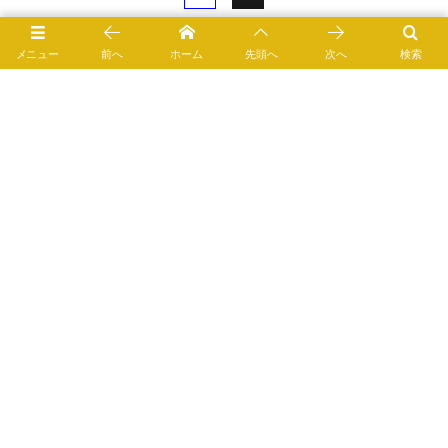
メニュー
前へ
ホーム
先頭へ
次へ
検索
0
1
食品
7243 views
春菊の特徴とおすすめレシピ、食品成分表