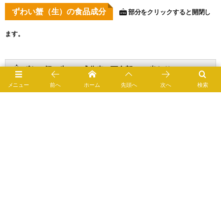
ずわい蟹（生）の食品成分
部分をクリックすると開閉し
ます。
ずわい蟹（生）の成分表 可食部100g当たり
メニュー
前へ
ホーム
先頭へ
次へ
検索
ずわい蟹（生）のアミノ酸成分表（１） 可食部100g当
たり
ずわい蟹（生）のアミノ酸成分表（２） 基準窒素1g当
たり
ずわい蟹（生）のアミノ酸成分表（３） アミノ酸組成
によるタンパク質1g当たり
ずわい蟹（生）のアミノ酸成分表（４） （基準窒素に
よる）たんぱく質1g当たり
ずわい蟹（生）の脂肪酸成分表（１） 可食部100g当た
り