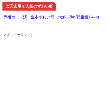
楽天市場で人気のずわい蟹
元祖カット済 生本ずわい蟹 大盛1.2kg(総重量1.4kg)
[スポンサーリンク]