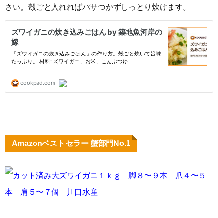
さい。殻ごと入れればパサつかずしっとり炊けます。
Amazonベストセラー 蟹部門No.1
カット済み大ズワイガニ１ｋｇ 脚８〜９本 爪４〜５
本 肩５〜７個 川口水産