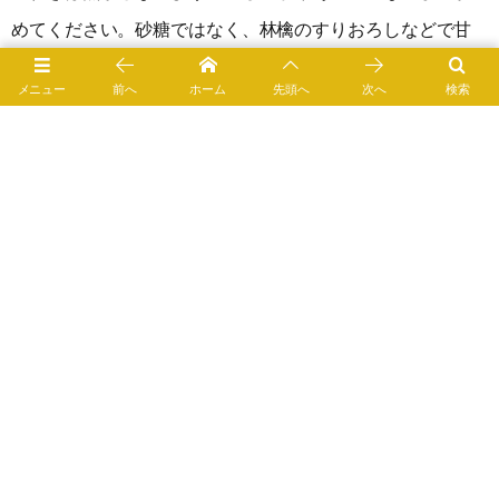
めてください。砂糖ではなく、林檎のすりおろしなどで甘
みを付ければ、もっと味に深みが出ます。とろみが弱くな
メニュー
前へ
ホーム
先頭へ
次へ
検索
るのを気にしないなら、蜂蜜でもOK。
[スポンサーリンク]