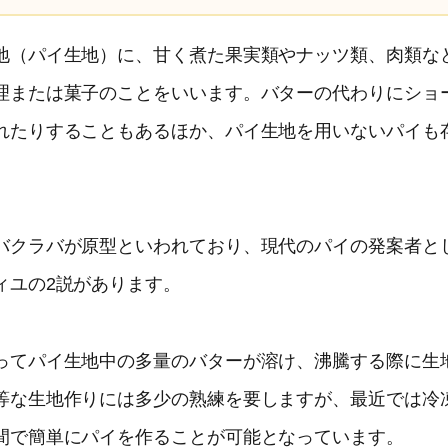
地（パイ生地）に、甘く煮た果実類やナッツ類、肉類な
理または菓子のことをいいます。バターの代わりにショ
れたりすることもあるほか、パイ生地を用いないパイも
バクラバが原型といわれており、現代のパイの発案者と
ィユの2説があります。
ってパイ生地中の多量のバターが溶け、沸騰する際に生
等な生地作りには多少の熟練を要しますが、最近では冷
間で簡単にパイを作ることが可能となっています。