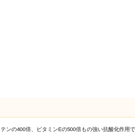
ンの400倍、ビタミンEの500倍もの強い抗酸化作用