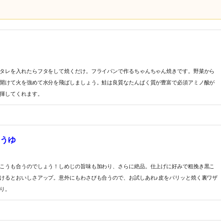
タレを入れたらフタをして焼くだけ。フライパンで作るちゃんちゃん焼きです。野菜から
開けて火を強めて水分を飛ばしましょう。鮭は良質なたんぱく質が豊富で必須アミノ酸が
揮してくれます。
うゆ
こうも合うのでしょう！しめじの旨味も加わり、さらに絶品。仕上げに好みで粗挽き黒こ
けるとおいしさアップ。意外にもわさびも合うので、お試しあれ♪皮をパリッと焼く裏ワザ
り。