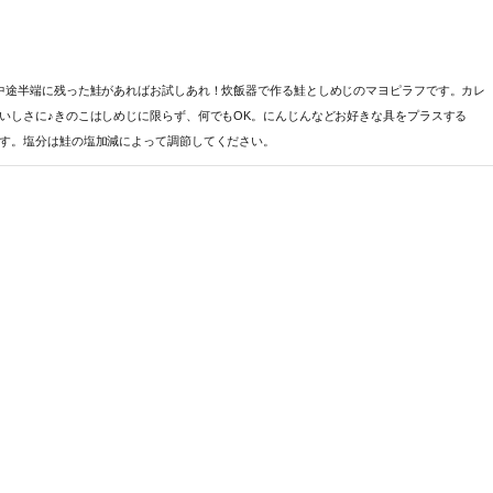
中途半端に残った鮭があればお試しあれ！炊飯器で作る鮭としめじのマヨピラフです。カレ
いしさに♪きのこはしめじに限らず、何でもOK。にんじんなどお好きな具をプラスする
す。塩分は鮭の塩加減によって調節してください。