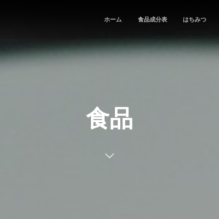
ホーム
食品成分表
はちみつ
食品