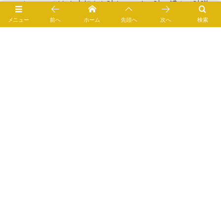
のコクで、こどもも大好きな味わいです。味の濃さは味噌
やツナ缶によって調節してください。
メニュー
前へ
ホーム
先頭へ
次へ
検索
[スポンサーリンク]