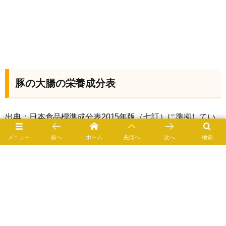
豚の大腸の栄養成分表
出典：日本食品標準成分表2015年版（七訂）に準拠してい
ます。表の見方や注意事項は、
日本食品標準成分表2015年
メニュー
前へ
ホーム
先頭へ
次へ
検索
版（七訂）について：文部科学省
のページを参照してくだ
さい。
豚の大腸（ゆで）の食品成分
部分をクリックすると開閉