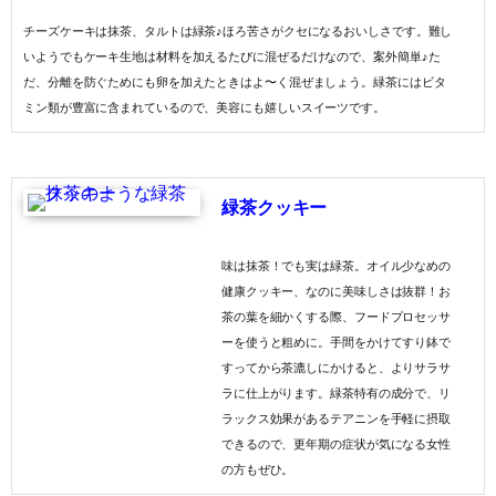
チーズケーキは抹茶、タルトは緑茶♪ほろ苦さがクセになるおいしさです。難し
いようでもケーキ生地は材料を加えるたびに混ぜるだけなので、案外簡単♪た
だ、分離を防ぐためにも卵を加えたときはよ〜く混ぜましょう。緑茶にはビタ
ミン類が豊富に含まれているので、美容にも嬉しいスイーツです。
緑茶クッキー
味は抹茶！でも実は緑茶。オイル少なめの
健康クッキー、なのに美味しさは抜群！お
茶の葉を細かくする際、フードプロセッサ
ーを使うと粗めに。手間をかけてすり鉢で
すってから茶漉しにかけると、よりサラサ
ラに仕上がります。緑茶特有の成分で、リ
ラックス効果があるテアニンを手軽に摂取
できるので、更年期の症状が気になる女性
の方もぜひ。