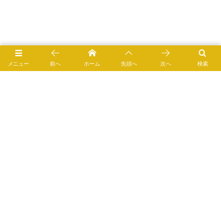
メニュー
前へ
ホーム
先頭へ
次へ
検索
次ページ → 緑茶の栄養成分表