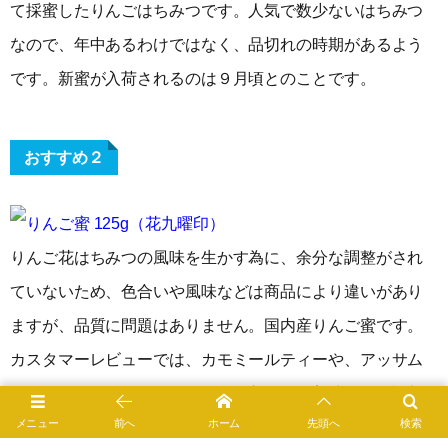
て採蜜したりんごはちみつです。人気で数少ないはちみつ
なので、年中あるわけではなく、品切れの時期があるよう
です。新蜜が入荷されるのは９月頃とのことです。
おすすめ２
りんご蜜 125g（花九曜印）
りんご花はちみつの風味を生かす為に、余分な調整がされ
ていないため、色合いや風味などは商品により違いがあり
ますが、品質に問題はありません。国内産りんご蜜です。
カスタマーレビューでは、カモミールティーや、アッサム
のミルクティー、コーヒーなどに入れても美味しいと評判
メニュー
前へ
ホーム
先頭へ
検索
です。