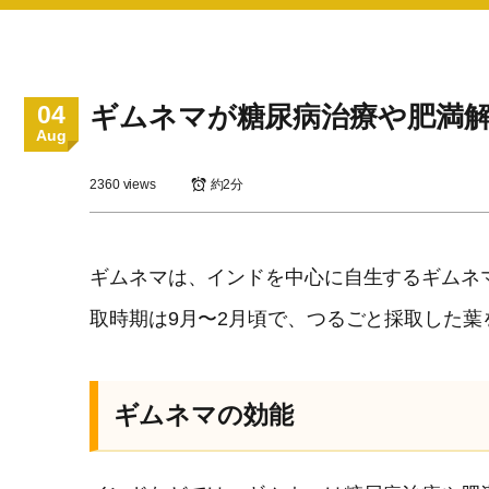
04
ギムネマが糖尿病治療や肥満
Aug
2360 views
約2分
ギムネマは、インドを中心に自生するギムネ
取時期は9月〜2月頃で、つるごと採取した
ギムネマの効能