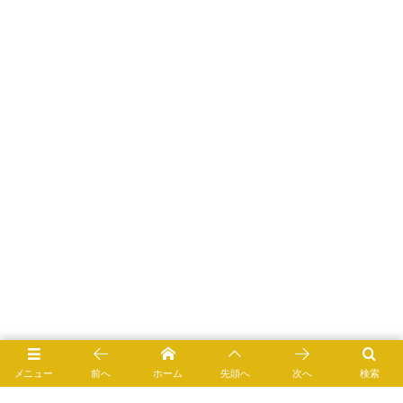
メニュー
前へ
ホーム
先頭へ
次へ
検索
おろしにんにくの栄養成分表