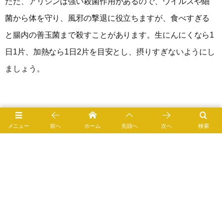
ただ、アリシンは強い殺菌作用があるので、ウイルスや細
菌から体を守り、風邪の撃退に役立ちますが、食べすぎる
と腸内の善玉菌まで殺すことがあります。生にんにくなら1
日1片、加熱なら1日2片を目安とし、摂りすぎないようにし
ましょう。
0
メニュー
前へ
ホーム
先頭へ
次へ
検索
1
食の知識＆健康
2015年5月25日
1937 views