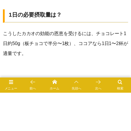
1日の必要摂取量は？
こうしたカカオの効能の恩恵を受けるには、チョコレート1
日約50g（板チョコで半分〜1枚）、ココアなら1日1〜2杯が
適量です。
0
メニュー
前へ
ホーム
先頭へ
次へ
検索
1
食の知識＆健康
2015年2月17日
2018年2月18