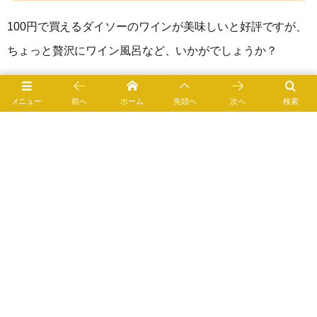
100円で買えるダイソーのワインが美味しいと好評ですが、
ちょっと贅沢にワイン風呂など、いかがでしょうか？
鮮やかな葡萄色と芳醇な香りが楽しめる「ワイン風呂」。
メニュー
前へ
ホーム
先頭へ
次へ
検索
美肌効果が期待できる赤ワイン風呂は、若返りの湯とし
て、クレオパトラやメアリー女王もお気に入りだったと
か。ワイン風呂の効能は、美肌だけでなく、腰痛や肩こ
り、冷え性などに良いとされています。
白ワインよりも赤ワインが良いのは、抗酸化作用のあるポ
リフェノールが入っているからです。更に、赤ワインに含
まれるタンニン（渋みの成分）は、皮膚のたるみを引き締
める効果が期待できます。 ミネラル成分も多いので、血行