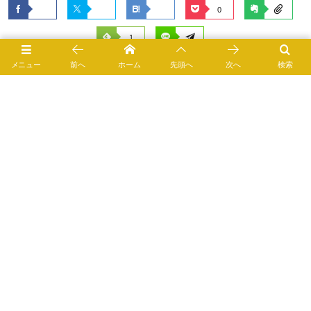
0
1
メニュー
前へ
ホーム
先頭へ
次へ
検索
食の知識＆健康
2015年1月22日
2015年2月12
日
2561 views
疲れを翌日に持ち越したくない 〜 絶対的な疲労回復サプリ
メント
体に不調を抱える方へ 生カキの栄養豊富 バランスターWZ