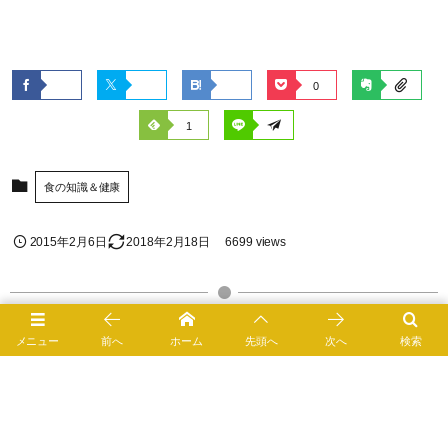
0
1
食の知識＆健康
2015年2月6日
2018年2月18日
6699 views
メニュー
前へ
ホーム
先頭へ
次へ
検索
市販の目薬を眼科医が決して勧めない三つの理由とは？
イライラはイワシで解消できる!?