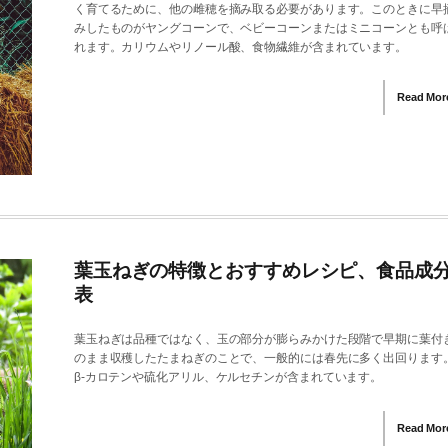
く育てるために、他の雌穂を摘み取る必要があります。このときに早
みしたものがヤングコーンで、ベビーコーンまたはミニコーンとも呼
れます。カリウムやリノール酸、食物繊維が含まれています。
Read Mor
葉玉ねぎの特徴とおすすめレシピ、食品成
表
葉玉ねぎは品種ではなく、玉の部分が膨らみかけた段階で早期に葉付
のまま収穫したたまねぎのことで、一般的には春先に多く出回ります
β-カロテンや硫化アリル、ケルセチンが含まれています。
Read Mor