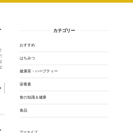
分
カテゴリー
おすすめ
て
の
はちみつ
ば
ば
健康茶・ハーブティー
栄養素
e
食の知識＆健康
食品
分
アーカイブ