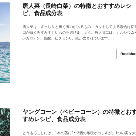
唐人菜（長崎白菜）の特徴とおすすめレシ
ピ、食品成分表
唐人菜は、ずっしりと重く弾力があるもの、カットしてある場合は切
口が白くみずみずしいものを選びましょう。唐人菜には、カルシウム
β-カロテン、葉酸、ビタミンC、鉄が含まれています。
Read Mor
ヤングコーン（ベビーコーン）の特徴とお
すめレシピ、食品成分表
とうもろこしには、1本の茎に2〜3個の雌穂が出ますが、1つの実を大