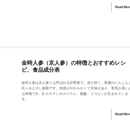
Read Mor
金時人参（京人参）の特徴とおすすめレシ
ピ、食品成分表
金時人参は京人参とも呼ばれる京野菜で、皮が赤く、普通のにんじん
比べると少し細身です。肉質がやわらかくて甘味があり、香気が高い
も特徴です。β-カロテンやカリウム、葉酸、リコピンが含まれていま
す。
Read Mor