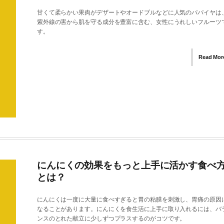
甘くて柔らかい果肉がデザートやオードブルなどに人気のパパイヤは
紫外線の害から肌を守る成分を豊富に含む、女性にうれしいフルーツ
す。
Read Mor
にんにくの効果をもっと上手に活かす食べ
とは？
にんにくは一度に大量に食べすぎると胃の粘膜を刺激し、胃痛の原因
なることがあります。にんにくを食生活に上手に取り入れるには、バ
ンスのとれた献立に少しずつプラスするのがコツです。