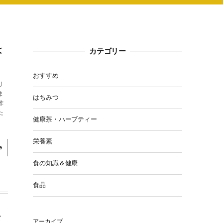
は
カテゴリー
おすすめ
リ
ま
はちみつ
酢
た
健康茶・ハーブティー
栄養素
e
食の知識＆健康
食品
メ
アーカイブ