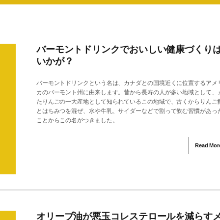
バーモントドリンクでおいしい健康づくり
いかが？
バーモントドリンクという名は、カナダとの国境近くに位置するアメ
カのバーモント州に由来します。昔から長寿の人が多い地域として、
たりんごの一大産地として知られているこの地域で、古くからりんご
とはちみつを混ぜ、水や牛乳、サイダーなどで割って飲む習慣があっ
ことからこの名がつきました。
Read Mor
オリーブ油が悪玉コレステロールを減らす