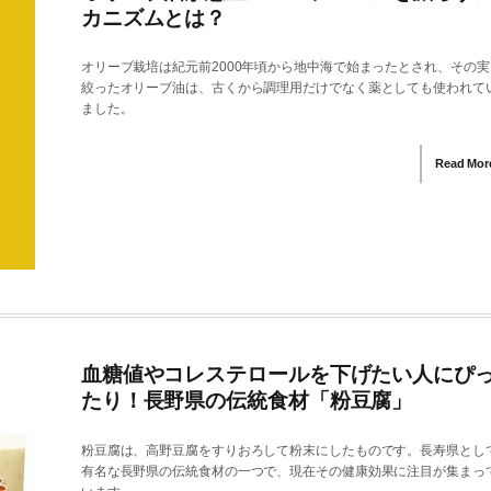
カニズムとは？
オリーブ栽培は紀元前2000年頃から地中海で始まったとされ、その実
絞ったオリーブ油は、古くから調理用だけでなく薬としても使われて
ました。
Read Mor
血糖値やコレステロールを下げたい人にぴ
たり！長野県の伝統食材「粉豆腐」
粉豆腐は、高野豆腐をすりおろして粉末にしたものです。長寿県とし
有名な長野県の伝統食材の一つで、現在その健康効果に注目が集まっ