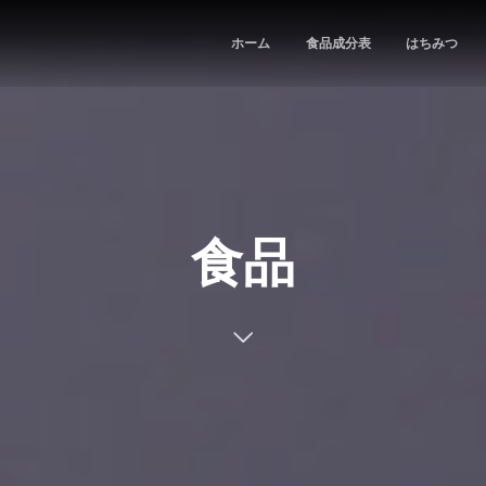
ホーム
食品成分表
はちみつ
食品