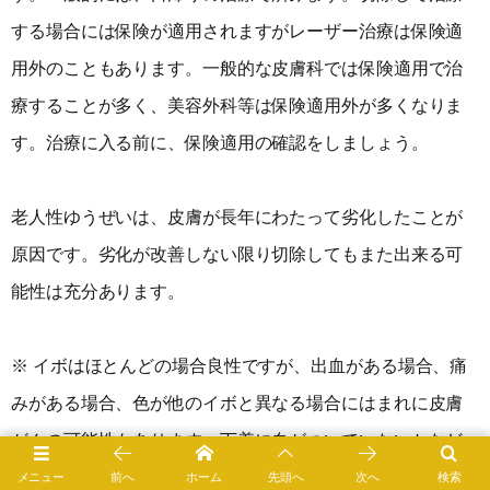
する場合には保険が適用されますがレーザー治療は保険適
用外のこともあります。一般的な皮膚科では保険適用で治
療することが多く、美容外科等は保険適用外が多くなりま
す。治療に入る前に、保険適用の確認をしましょう。
老人性ゆうぜいは、皮膚が長年にわたって劣化したことが
原因です。劣化が改善しない限り切除してもまた出来る可
能性は充分あります。
※ イボはほとんどの場合良性ですが、出血がある場合、痛
みがある場合、色が他のイボと異なる場合にはまれに皮膚
がんの可能性もあります。下着に血がついていないかなど
の観察を怠らないようにしましょう。
メニュー
前へ
ホーム
先頭へ
次へ
検索