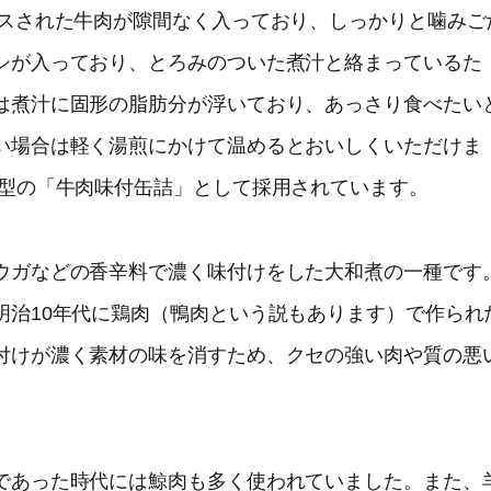
イスされた牛肉が隙間なく入っており、しっかりと噛みご
シが入っており、とろみのついた煮汁と絡まっているた
は煮汁に固形の脂肪分が浮いており、あっさり食べたい
い場合は軽く湯煎にかけて温めるとおいしくいただけま
I型の「牛肉味付缶詰」として採用されています。
ウガなどの香辛料で濃く味付けをした大和煮の一種です
明治10年代に鶏肉（鴨肉という説もあります）で作られ
付けが濃く素材の味を消すため、クセの強い肉や質の悪
であった時代には鯨肉も多く使われていました。また、