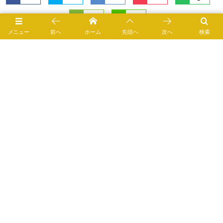
1
メニュー
前へ
ホーム
先頭へ
次へ
検索
健康茶・ハーブティー
2748 views
道端の草とあなどるなかれ！カキドオシ茶が血糖値を下げ
て脂肪の蓄積を防ぐ
モリンガ茶の高い抗酸化作用が生活習慣病を予防・改善