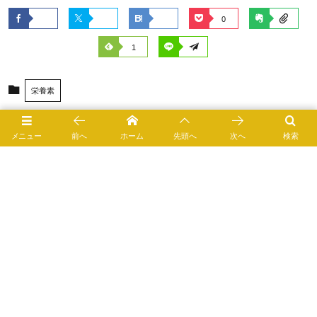
0
1
栄養素
5235 views
メニュー
前へ
ホーム
先頭へ
次へ
検索
目と脳に効く、赤〜いアスタキサンチン
ニンニクを低温加熱して作るアホエンのスーパー効能と
は？