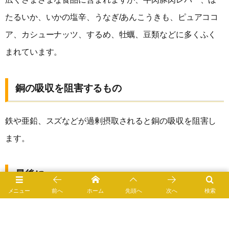
たるいか、いかの塩辛、うなぎ/あんこうきも、ピュアココ
ア、カシューナッツ、するめ、牡蠣、豆類などに多くふく
まれています。
銅の吸収を阻害するもの
鉄や亜鉛、スズなどが過剰摂取されると銅の吸収を阻害し
ます。
最後に
メニュー
前へ
ホーム
先頭へ
次へ
検索
銅は一般的には欠乏も過剰もおこりにくいものです。た
だ、サプリメントなどを容量を守らずに摂取するとさまざ